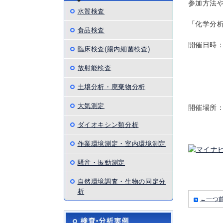
参加方法
水質検査
「化学分析
食品検査
開催日時
臨床検査(腸内細菌検査)
②２０
③２０
放射能検査
④２０
⑤２０
土壌分析・廃棄物分析
大気測定
開催場所：
ダイオキシン類分析
作業環境測定・室内環境測定
騒音・振動測定
自然環境調査・生物の同定分
析
←一つ