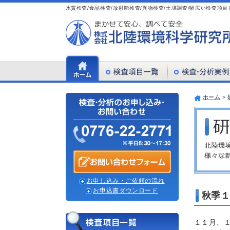
水質検査/食品検査/放射能検査/異物検査/土壌調査/幅広い検査
ホーム
>
お申し込み・ご依頼の流れ
お申込書ダウンロード
秋季１
１１月、１