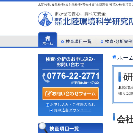
水質検査/食品検査/放射能検査/異物検査/土壌調査/幅広い検査
ホー
お申し込み・ご依頼の流れ
お申込書ダウンロード
会