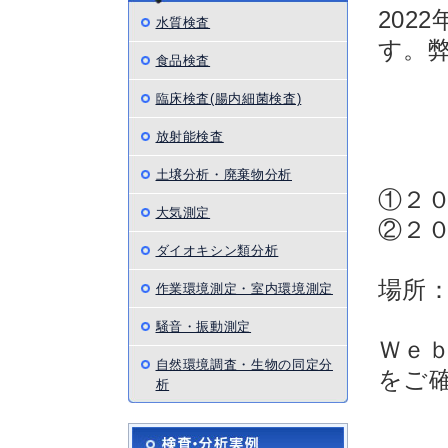
202
水質検査
す。
食品検査
臨床検査(腸内細菌検査)
放射能検査
土壌分析・廃棄物分析
①２
大気測定
②２
ダイオキシン類分析
場所：
作業環境測定・室内環境測定
騒音・振動測定
Ｗｅ
自然環境調査・生物の同定分
をご
析